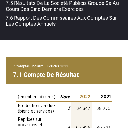
7.5 Résultats De La Société Publicis Groupe Sa Au
Cours Des Cinq Derniers Exercices
7.6 Rapport Des Commissaires Aux Comptes Sur
Les Comptes Annuels
7 Comptes Sociaux – Exercice 2022
7.1 Compte De Résultat
(en milliers d’euros)
Note
2022
2021
Production vendue
2022
Note
3
Production vendue 
Producti
2021
24 347
28 775
Production vendue (biens et se
(biens et services)
Reprises sur
provisions et
2022
Note
4
Reprises sur provis
Reprises 
2021
65 906
46 723