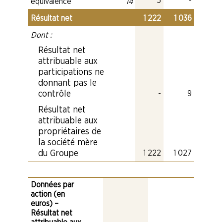
Quote-part dans l
Quote-pa
2021
5
-
Notes
équivalence
14
Quote-part dans les résulta
Résultat net
Notes
Résultat net
2022
Résultat net
Résultat net
1 222
1 036
2021
Dont :
Notes
Dont :
2022
Dont :
2021
Dont :
Résultat net
attribuable aux
participations ne
donnant pas le
Notes
Résultat net attribuable
2022
Résultat net att
Résulta
2021
contrôle
-
9
Résultat net
attribuable aux
propriétaires de
la société mère
Notes
Résultat net attribuable
2022
Résultat net at
Résult
2021
du Groupe
1 222
1 027
Données par
action (en
euros) –
Résultat net