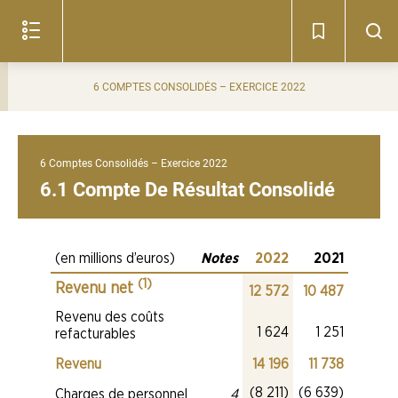
Lire
le
document
(c)
6 COMPTES CONSOLIDÉS – EXERCICE 2022
6 Comptes Consolidés – Exercice 2022
6.1 Compte De Résultat Consolidé
(en millions d’euros)
Notes
2022
2021
(1)
(1)
Notes
Revenu net
Revenu net
(1)
(1)
2022
12 572
10 487
Revenu net
Revenu net
2021
Revenu des coûts
Notes
2022
Revenu des coûts refactu
Revenu des coûts 
Revenu d
2021
1 624
1 251
refacturables
Revenu
Notes
Revenu
2022
Revenu
Revenu
14 196
11 738
2021
2022
Charges de perso
Charges 
2021
(8 211)
(6 639)
Notes
Charges de personnel
4
Charges de personnel