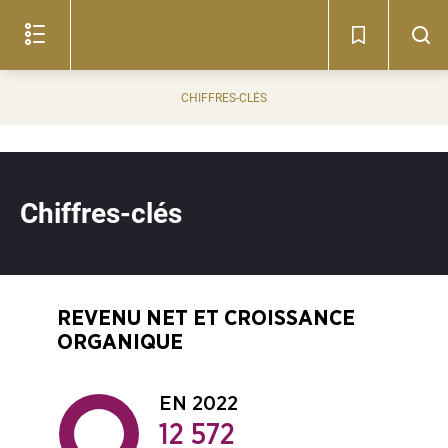
Lire
le
document
(c)
CHIFFRES-CLÉS
Chiffres-clés
REVENU NET ET CROISSANCE
ORGANIQUE
EN 2022
12 572